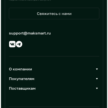
Свяжитесь с нами
support@maksmart.ru
О компании
О Максмарт
Покупателям
Документы
Стать покупателем
Поставщикам
Контакты
Каталог товаров
Стать поставщиком
Новости
Интеграции
Условия размещения