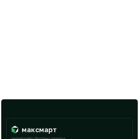
максмарт
маркетплейс быстрых закупок