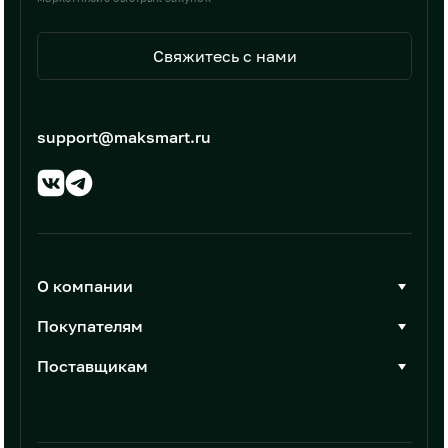
Свяжитесь с нами
support@maksmart.ru
О компании
О Максмарт
Покупателям
Документы
Стать покупателем
Поставщикам
Контакты
Каталог товаров
Стать поставщиком
Новости
Интеграции
Условия размещения