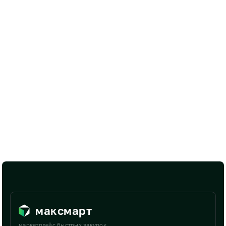
максмарт
маркетплейс быстрых закупок