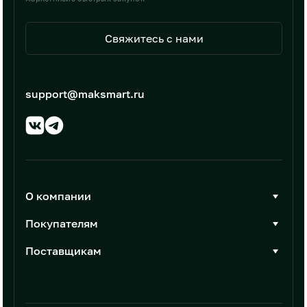
Свяжитесь с нами
support@maksmart.ru
О компании
О Максмарт
Покупателям
Документы
Стать покупателем
Поставщикам
Контакты
Каталог товаров
Стать поставщиком
Новости
Интеграции
Условия размещения