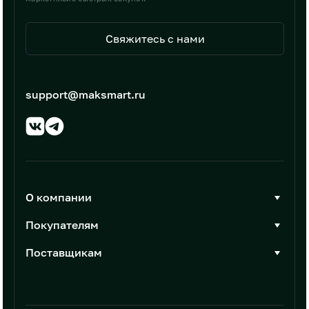
Свяжитесь с нами
support@maksmart.ru
О компании
О Максмарт
Покупателям
Документы
Стать покупателем
Поставщикам
Контакты
Каталог товаров
Стать поставщиком
Новости
Интеграции
Условия размещения