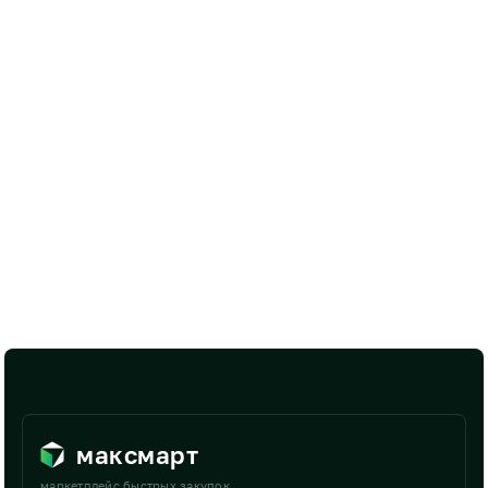
максмарт
маркетплейс быстрых закупок