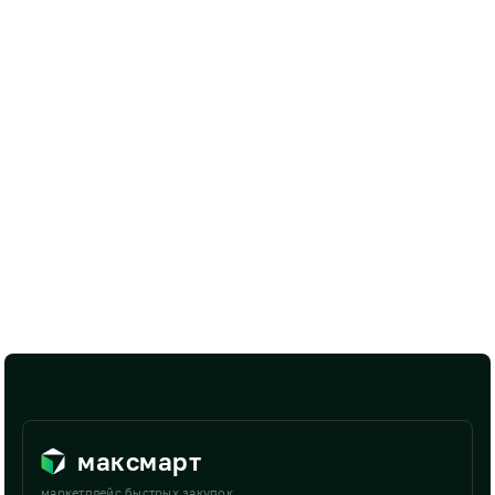
максмарт
маркетплейс быстрых закупок