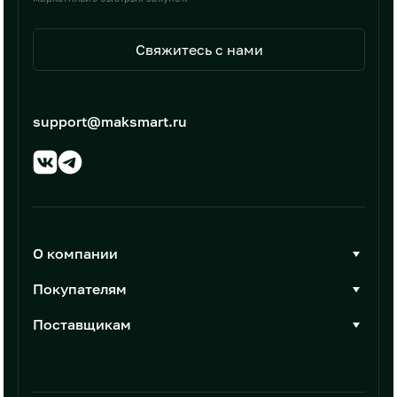
Свяжитесь с нами
support@maksmart.ru
О компании
О Максмарт
Покупателям
Документы
Стать покупателем
Поставщикам
Контакты
Каталог товаров
Стать поставщиком
Новости
Интеграции
Условия размещения