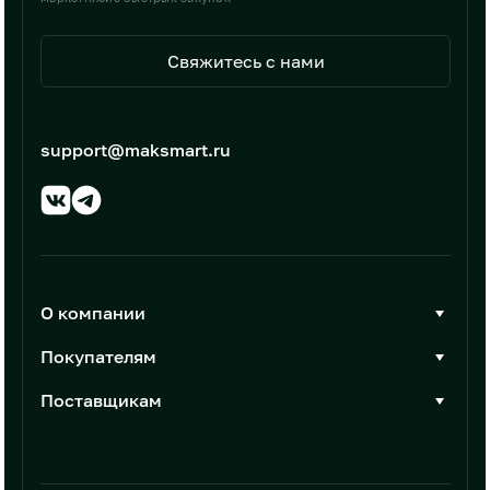
Свяжитесь с нами
support@maksmart.ru
О компании
О Максмарт
Покупателям
Документы
Стать покупателем
Поставщикам
Контакты
Каталог товаров
Стать поставщиком
Новости
Интеграции
Условия размещения