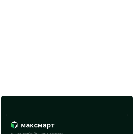
максмарт
маркетплейс быстрых закупок