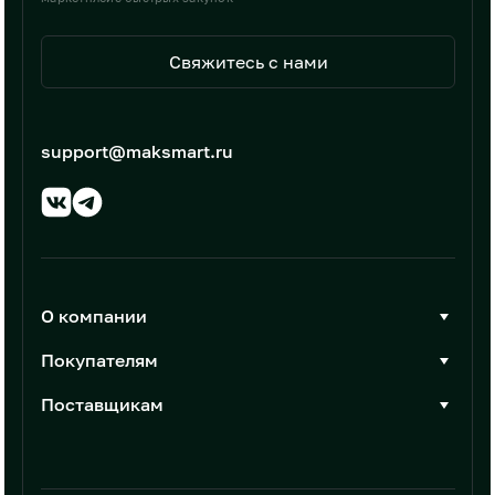
Свяжитесь с нами
support@maksmart.ru
О компании
О Максмарт
Покупателям
Документы
Стать покупателем
Поставщикам
Контакты
Каталог товаров
Стать поставщиком
Новости
Интеграции
Условия размещения