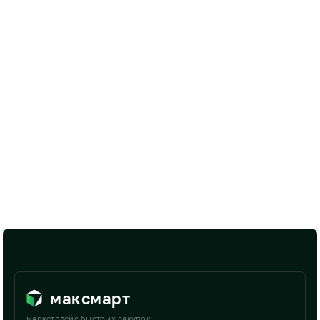
максмарт
маркетплейс быстрых закупок