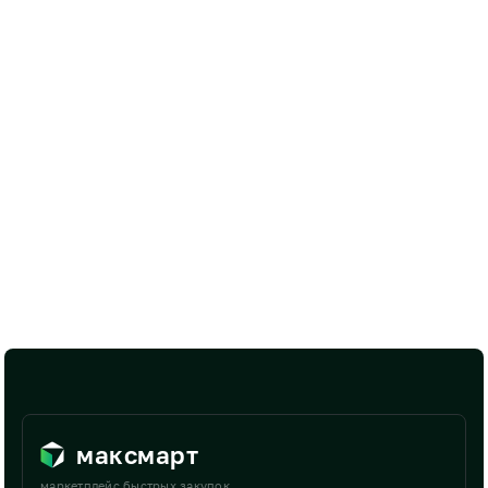
максмарт
маркетплейс быстрых закупок