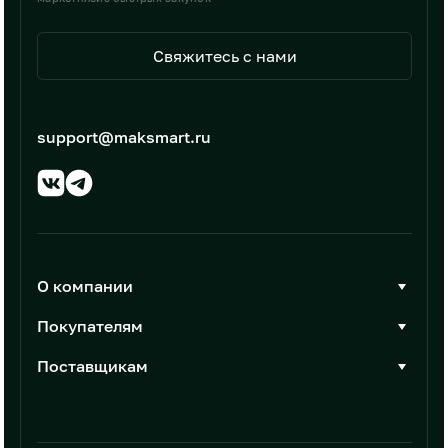
Свяжитесь с нами
support@maksmart.ru
О компании
О Максмарт
Покупателям
Документы
Стать покупателем
Поставщикам
Контакты
Каталог товаров
Стать поставщиком
Новости
Интеграции
Условия размещения