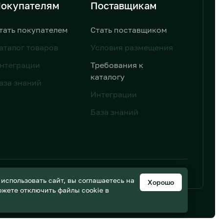
окупателям
Поставщикам
тать покупателем
Стать поставщиком
аталог товаров
Условия размещения
нтеграции
Требования к
каталогу
аза знаний
Интеграции
База знаний
ьных данных
Дизайн от AIC
спользовать сайт, вы соглашаетесь на
Хорошо
можете отключить файлы cookie в