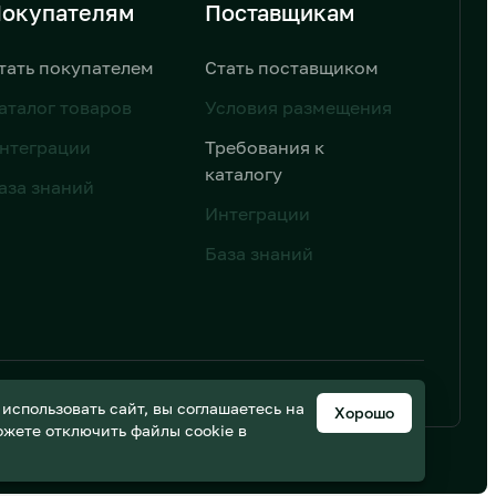
окупателям
Поставщикам
тать покупателем
Стать поставщиком
аталог товаров
Условия размещения
нтеграции
Требования к
каталогу
аза знаний
Интеграции
База знаний
ьных данных
Дизайн от AIC
спользовать сайт, вы соглашаетесь на
Хорошо
можете отключить файлы cookie в