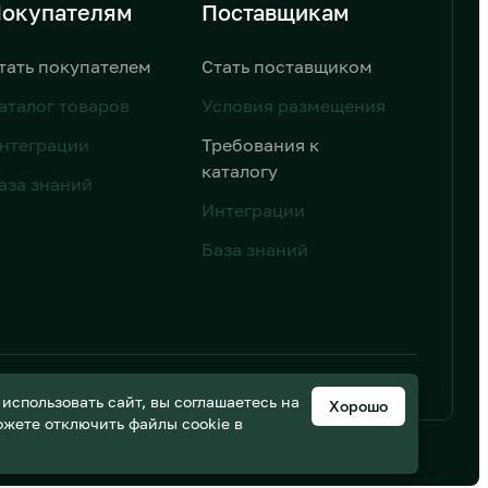
окупателям
Поставщикам
тать покупателем
Стать поставщиком
аталог товаров
Условия размещения
нтеграции
Требования к
каталогу
аза знаний
Интеграции
База знаний
ьных данных
Дизайн от AIC
спользовать сайт, вы соглашаетесь на
Хорошо
можете отключить файлы cookie в