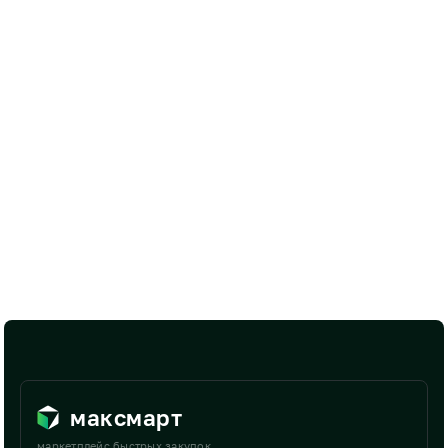
максмарт
маркетплейс быстрых закупок