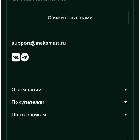
Свяжитесь с нами
support@maksmart.ru
О компании
О Максмарт
Покупателям
Документы
Стать покупателем
Поставщикам
Контакты
Каталог товаров
Стать поставщиком
Новости
Интеграции
Условия размещения