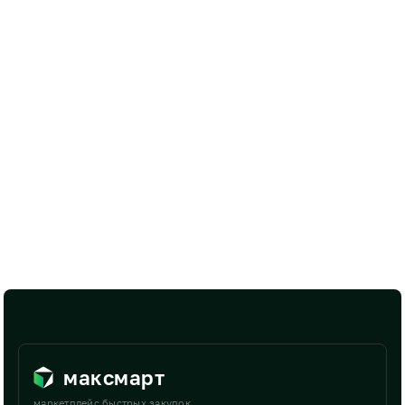
максмарт
маркетплейс быстрых закупок