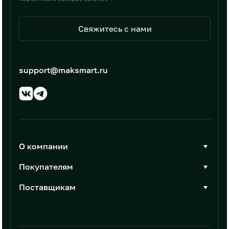
Свяжитесь с нами
support@maksmart.ru
О компании
О Максмарт
Покупателям
Документы
Стать покупателем
Поставщикам
Контакты
Каталог товаров
Стать поставщиком
Новости
Интеграции
Условия размещения