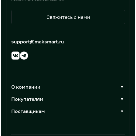
Свяжитесь с нами
support@maksmart.ru
О компании
О Максмарт
Покупателям
Документы
Стать покупателем
Поставщикам
Контакты
Каталог товаров
Стать поставщиком
Новости
Интеграции
Условия размещения