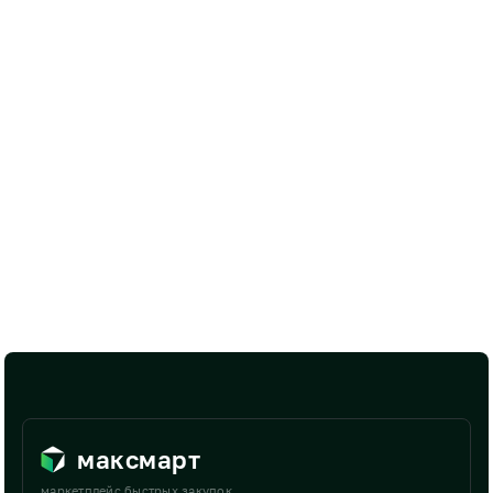
максмарт
маркетплейс быстрых закупок