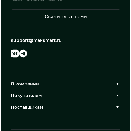
Свяжитесь с нами
support@maksmart.ru
О компании
О Максмарт
Покупателям
Документы
Стать покупателем
Поставщикам
Контакты
Каталог товаров
Стать поставщиком
Новости
Интеграции
Условия размещения