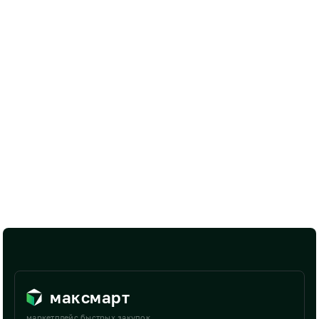
максмарт
маркетплейс быстрых закупок