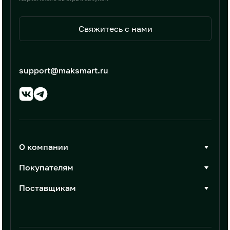
Свяжитесь с нами
support@maksmart.ru
О компании
О Максмарт
Покупателям
Документы
Стать покупателем
Поставщикам
Контакты
Каталог товаров
Стать поставщиком
Новости
Интеграции
Условия размещения