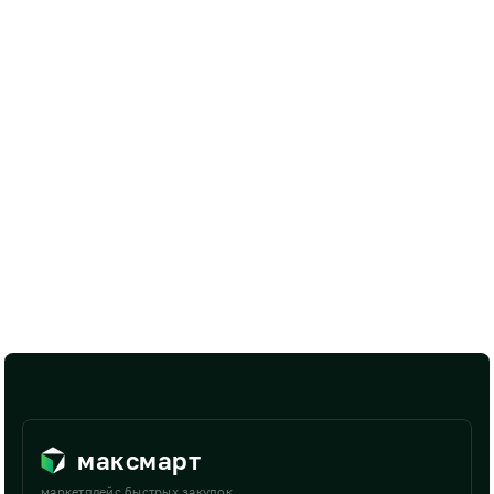
максмарт
маркетплейс быстрых закупок