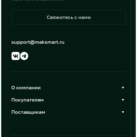
Свяжитесь с нами
support@maksmart.ru
О компании
О Максмарт
Покупателям
Документы
Стать покупателем
Поставщикам
Контакты
Каталог товаров
Стать поставщиком
Новости
Интеграции
Условия размещения