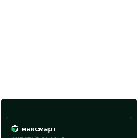
максмарт
маркетплейс быстрых закупок