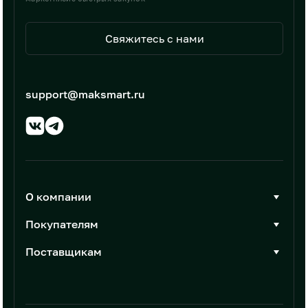
Свяжитесь с нами
support@maksmart.ru
О компании
О Максмарт
Покупателям
Документы
Стать покупателем
Поставщикам
Контакты
Каталог товаров
Стать поставщиком
Новости
Интеграции
Условия размещения