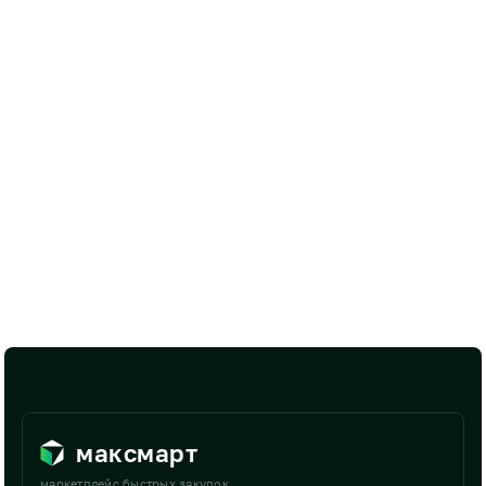
максмарт
маркетплейс быстрых закупок