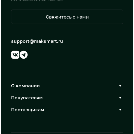
Свяжитесь с нами
support@maksmart.ru
О компании
О Максмарт
Покупателям
Документы
Стать покупателем
Поставщикам
Контакты
Каталог товаров
Стать поставщиком
Новости
Интеграции
Условия размещения