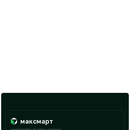
максмарт
маркетплейс быстрых закупок