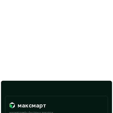
максмарт
маркетплейс быстрых закупок