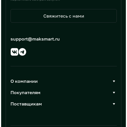
Свяжитесь с нами
support@maksmart.ru
О компании
О Максмарт
Покупателям
Документы
Стать покупателем
Поставщикам
Контакты
Каталог товаров
Стать поставщиком
Новости
Интеграции
Условия размещения