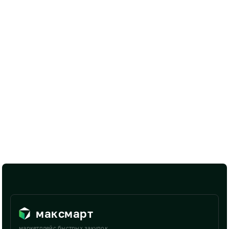
максмарт
маркетплейс быстрых закупок