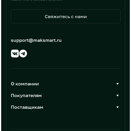
Свяжитесь с нами
support@maksmart.ru
О компании
О Максмарт
Покупателям
Документы
Стать покупателем
Поставщикам
Контакты
Каталог товаров
Стать поставщиком
Новости
Интеграции
Условия размещения