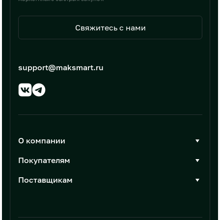
Свяжитесь с нами
support@maksmart.ru
О компании
О Максмарт
Покупателям
Документы
Стать покупателем
Поставщикам
Контакты
Каталог товаров
Стать поставщиком
Новости
Интеграции
Условия размещения