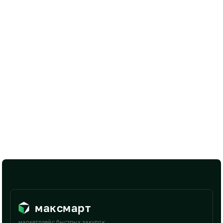
максмарт
маркетплейс быстрых закупок