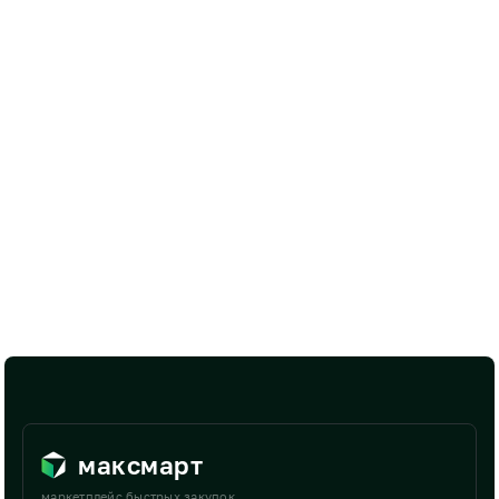
максмарт
маркетплейс быстрых закупок