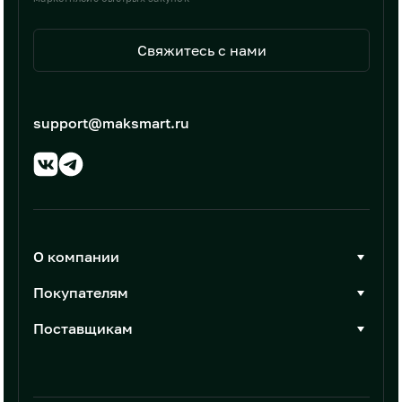
Свяжитесь с нами
support@maksmart.ru
О компании
О Максмарт
Покупателям
Документы
Стать покупателем
Поставщикам
Контакты
Каталог товаров
Стать поставщиком
Новости
Интеграции
Условия размещения