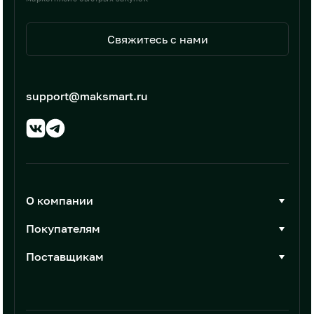
Свяжитесь с нами
support@maksmart.ru
О компании
О Максмарт
Покупателям
Документы
Стать покупателем
Поставщикам
Контакты
Каталог товаров
Стать поставщиком
Новости
Интеграции
Условия размещения