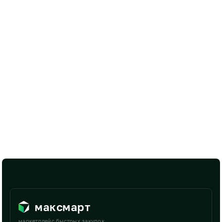
максмарт
маркетплейс быстрых закупок